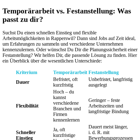
Temporärarbeit vs. Festanstellung: Was
passt zu dir?
Suchst Du einen schnellen Einstieg und flexible
Arbeitsmöglichkeiten in Rapperswil? Dann sind Jobs auf Zeit ideal,
um Erfahrungen zu sammeln und verschiedene Unternehmen
kennenzulernen. Oder wünschst Du Dir die Planungssicherheit einer
Festanstellung? Wir helfen Dir, die passende Lösung zu finden. Hier
ein Überblick über die wesentlichen Unterschiede:
Kriterium
Temporärarbeit
Festanstellung
Befristet, oft
Unbefristet, langfristig
Dauer
kurzfristig
ausgelegt
Hoch – du
kannst
Geringer – feste
verschiedene
Flexibilität
Arbeitszeiten und
Branchen und
langfristige Bindung
Firmen
kennenlernen
Dauert meist länger,
Ja, oft
Schneller
i. d. R. mit
kurzfristige
Einstieg
Bewerbungsprozessen