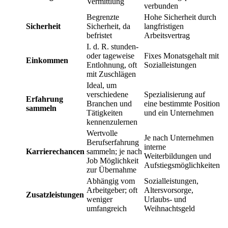
Vermittlung
verbunden
Begrenzte
Hohe Sicherheit durch
Sicherheit
Sicherheit, da
langfristigen
befristet
Arbeitsvertrag
I. d. R. stunden-
oder tageweise
Fixes Monatsgehalt mit
Einkommen
Entlohnung, oft
Sozialleistungen
mit Zuschlägen
Ideal, um
verschiedene
Spezialisierung auf
Erfahrung
Branchen und
eine bestimmte Position
sammeln
Tätigkeiten
und ein Unternehmen
kennenzulernen
Wertvolle
Je nach Unternehmen
Berufserfahrung
interne
Karrierechancen
sammeln; je nach
Weiterbildungen und
Job Möglichkeit
Aufstiegsmöglichkeiten
zur Übernahme
Abhängig vom
Sozialleistungen,
Arbeitgeber; oft
Altersvorsorge,
Zusatzleistungen
weniger
Urlaubs- und
umfangreich
Weihnachtsgeld